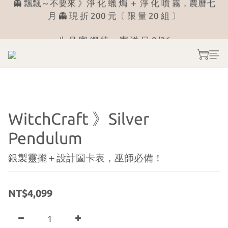
9
4
9
4
8
5
8
月 👻 現 折 200 元〔 限 量 20 組 〕
8
3
8
3
7
4
7
╲ 看 菩 薩 說 捌 月╱ 月份運勢占卜 《 解答區 》
7
2
7
2
9
6
3
6
八 月 官 網 統一 寄 送 日 8/26
6
:
:
:
1
6
1
8
5
2
5
Days
Hours
Minutes
Seconds
5
0
5
0
7
4
1
4
4
4
6
3
0
3
╲ 看 菩 薩 說 捌 月╱ 月份運勢占卜 《 解答區 》
3
3
5
2
2
2
2
4
1
1
1
1
3
0
0
WitchCraft 》Silver
0
0
2
Pendulum
1
0
銀製靈擺＋設計圖卡表，巫師必備！
NT$4,099