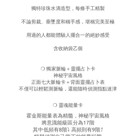
獨特珍珠水滴造型，每條手工精製
不論剪裁、垂墜度和稱手感，堪稱完美至極
用過的人都能體驗人擺合一的絕妙感受
含收納袋乙個
❍ 獨家脈輪＋靈擺占卜卡
神秘宇宙風格
正面七大脈輪卡＋背面靈擺占卜表
不僅可以輕鬆測脈輪，還能隨時偵測指點迷津
❍
靈魂能量卡
霍金斯能量表為精髓，神秘宇宙風格
將意識能級區分為17階
其中低頻有8階⤵️ 高頻則有9階⤴️