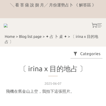
6
6
5
5
6
5
9
5
4
4
5
9
╲ 看 菩 薩 說 捌 月╱ 月份運勢占卜 《 解答區 》
👻 飄飄～不要來 》淨 化 蠟 燭 ＋ 淨 化 噴 霧，農曆七
4
8
4
3
3
4
8
月 👻 現 折 200 元〔 限 量 20 組 〕
3
7
3
9
2
2
3
7
2
6
2
8
1
1
2
6
八 月 官 網 統一 寄 送 日 8/26
:
:
:
1
5
1
7
0
0
1
5
Home
>
Blog list page
>
✦ 占 卜 桌 ✦
>
〔 irina x 目的地
Days
Hours
Minutes
Seconds
0
4
0
6
0
4
占 〕
3
5
3
╲ 看 菩 薩 說 捌 月╱ 月份運勢占卜 《 解答區 》
2
4
2
Categories
1
3
1
0
2
0
〔 irina x 目的地占 〕
1
0
2025-06-07
飛機在舊金山上空，我拍下這張照片。