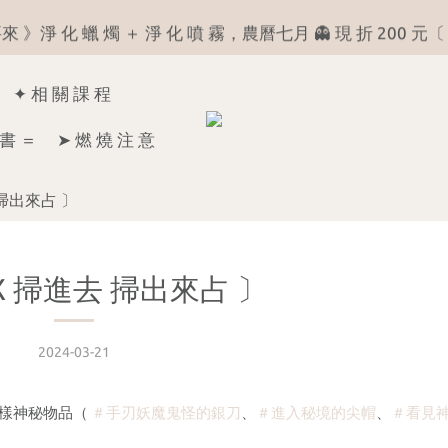
7
1
4
1
7
 》淨 化 蠟 燭 ＋ 淨 化 噴 霧，農曆七月 👻 現 折 200 元〔 
╲ 看 菩 薩 說 捌 月╱ 月份運勢占卜 《 解答區 》
6
0
3
0
6
5
2
5
╲ 看 菩 薩 說 捌 月╱ 月份運勢占卜 《 解答區 》
✦ 相 關 課 程
4
1
4
3
0
3
書 ＝
➤ 燃 燒 注 意
2
2
1
1
去 掃出來占 〕
0
0
a X 掃進去 掃出來占 〕
2024-03-21
四樣神秘物品（
＃手刃妖魔鬼怪的銀刀
、
＃進入秘境的尖帽
、
＃看見