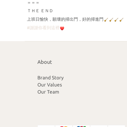
＝＝＝
ＴＨＥ ＥＮＤ
上班日愉快，願壞的掃出門，好的掃進門
#謝謝你看到這裡
About
Brand Story
Our Values
Our Team