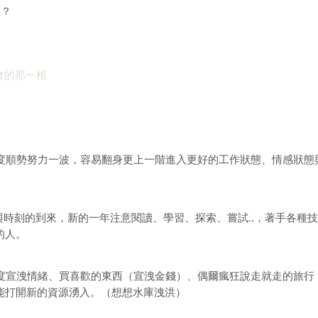
麼？
會的那一根
年度順勢努力一波，容易翻身更上一階進入更好的工作狀態、情感狀態
會與時刻的到來，新的一年注意閱讀、學習、探索、嘗試..，著手各種
的人。
適度宣洩情緒、買喜歡的東西（宣洩金錢）、偶爾瘋狂說走就走的旅行
能打開新的資源湧入。（想想水庫洩洪）