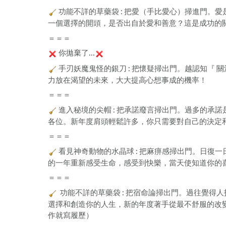
功能不詳的草藥袋 : 把愛（手比愛心）掃進門。
一個選擇的開頭，是否出自於愛和善意？這是成功的
＝＝＝
你拋棄了...
手刃妖魔鬼怪的銀刀 : 把懷疑掃出門。越認知『
力放在渴望的未來，大大提高心想事成的機率！
＝＝＝
進入秘境的尖帽 : 把承諾廢言掃出門。過多的承
各位。新年度肩頭輕鬆許多，你只需要對自己的決定
＝＝＝
看見神奇動物的水晶球 : 把麻痹感掃出門。日復
的一年重新感受生命，感受到快樂，當天使知道你的
＝＝＝
功能不詳的草藥袋 : 把宿命論掃出門。過往覺得
選擇和創造你的人生，新的年度著手從最不舒服的改
作就寫履歷）