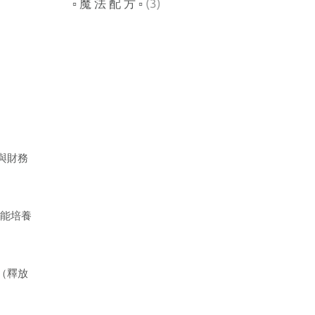
▫︎ 魔 法 配 方 ▫︎
(3)
與財務
技能培養
（釋放