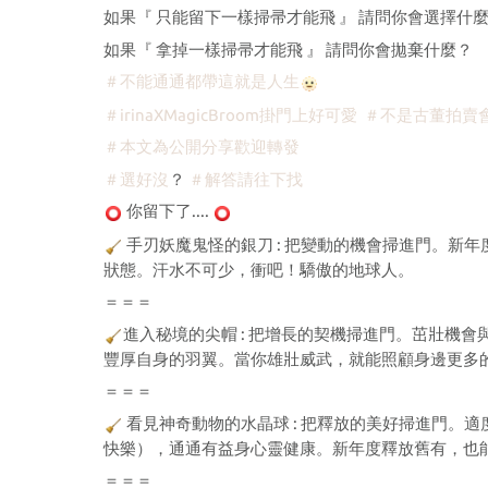
如果『 只能留下一樣掃帚才能飛 』 請問你會選擇什
如果『 拿掉一樣掃帚才能飛 』 請問你會拋棄什麼？
＃不能通通都帶這就是人生
＃irinaXMagicBroom掛門上好可愛
＃不是古董拍賣
＃本文為公開分享歡迎轉發
＃選好沒
？
＃解答請往下找
你留下了....
手刃妖魔鬼怪的銀刀 : 把變動的機會掃進門。新
狀態。汗水不可少，衝吧！驕傲的地球人。
＝＝＝
進入秘境的尖帽 : 把增長的契機掃進門。茁壯機
豐厚自身的羽翼。當你雄壯威武，就能照顧身邊更多
＝＝＝
看見神奇動物的水晶球 : 把釋放的美好掃進門。
快樂），通通有益身心靈健康。新年度釋放舊有，也
＝＝＝