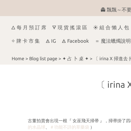
👻 飄飄～不要來
🜂 每 月 預 訂 席
🜃 現 貨 搖 滾 區
☀ 組 合 懶 人 包
✧ 牌 卡 市 集
🜁 IG
🜁 Facebook
＝ 魔法蠟燭說明
Home
>
Blog list page
>
✦ 占 卜 桌 ✦
>
〔 irina X 掃進
〔 irin
古董拍賣會出現一根『 女巫飛天掃帚 』，掃帚掛了
的水晶球
、
＃功能不詳的草藥袋
）