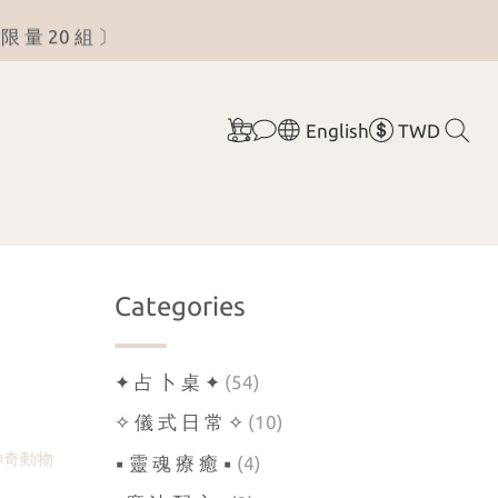
限 量 20 組 〕
English
TWD
Categories
✦ 占 卜 桌 ✦
(54)
✧ 儀 式 日 常 ✧
(10)
神奇動物
▪︎ 靈 魂 療 癒 ▪︎
(4)