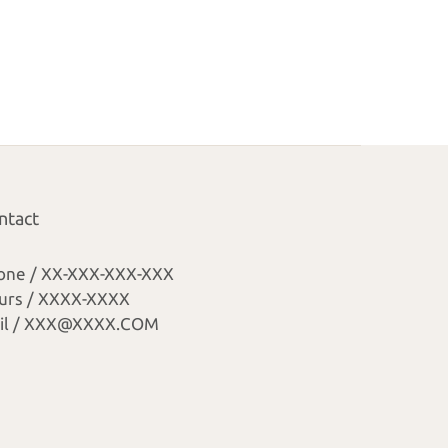
ntact
one / XX-XXX-XXX-XXX
urs / XXXX-XXXX
il / XXX@XXXX.COM