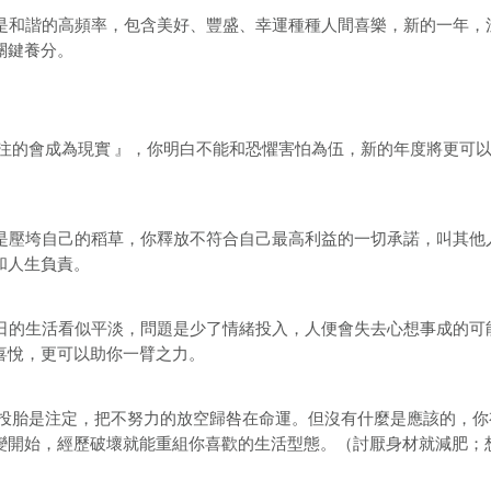
愛是和諧的高頻率，包含美好、豐盛、幸運種種人間喜樂，新的一年，
關鍵養分。
 關注的會成為現實 』，你明白不能和恐懼害怕為伍，新的年度將更可
諾是壓垮自己的稻草，你釋放不符合自己最高利益的一切承諾，叫其他
和人生負責。
一日的生活看似平淡，問題是少了情緒投入，人便會失去心想事成的可
喜悅，更可以助你一臂之力。
人投胎是注定，把不努力的放空歸咎在命運。但沒有什麼是應該的，你
變開始，經歷破壞就能重組你喜歡的生活型態。（討厭身材就減肥；