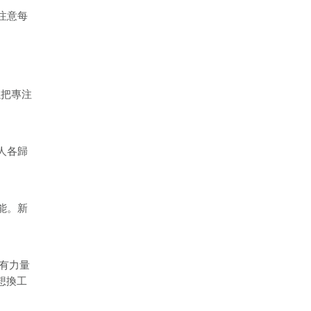
注意每
以把專注
人各歸
能。新
有力量
想換工