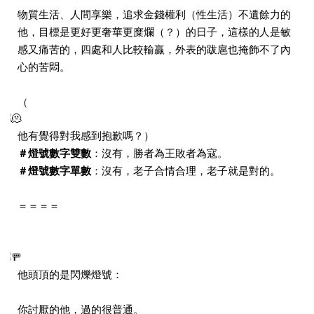
物質生活、人間享樂，追求金錢權利（性生活）不遺餘力的
他，目標是更好更奢華更糜爛（？）的日子，這樣的人是敏
感又痛苦的，四處和人比較輸贏，外表的跋扈也掩飾不了內
心的苦悶。
（
他有覺得對我感到抱歉嗎？）
＃燈號數字雙數
：沒有，勝者為王敗者為寇。
＃燈號數字單數
：沒有，老子合情合理，老子就是對的。
＝＝＝＝
他頭頂的是閃爍燈號：
你討厭的他，過的很普通。