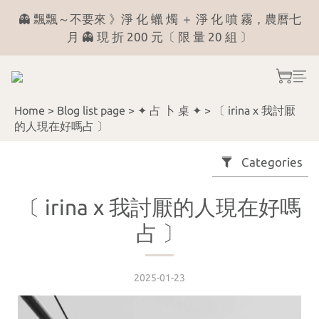
6
1
1
0
1
👻 飄飄～不要來 》淨 化 蠟 燭 ＋ 淨 化 噴 霧，農曆七
╲ 看 菩 薩 說 捌 月╱ 月份運勢占卜 《 解答區 》
5
0
0
0
月 👻 現 折 200 元〔 限 量 20 組 〕
4
3
╲ 看 菩 薩 說 捌 月╱ 月份運勢占卜 《 解答區 》
2
Home
>
Blog list page
>
✦ 占 卜 桌 ✦
>
〔 irina x 我討厭
1
的人現在好嗎占 〕
0
Categories
〔 irina x 我討厭的人現在好嗎
占 〕
2025-01-23