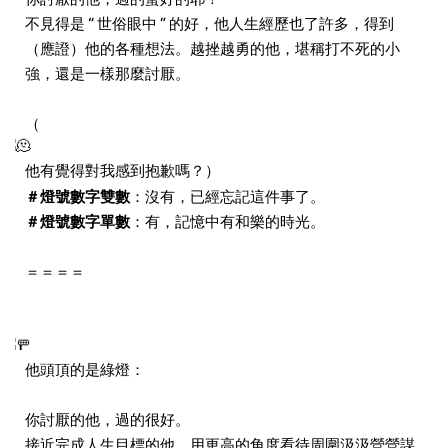
不見得是 “ 世俗眼中 ” 的好，他人生經歷也了許多，得到
（應證）他的各種想法。越挫越勇的他，堪稱打不死的小
強，還是一樣那麼討厭。
（
他有覺得對我感到抱歉嗎？）
＃燈號數字雙數
：沒有，已經忘記這件事了。
＃燈號數字單數
：有，記憶中有和樂的時光。
＝＝＝＝
他頭頂的是綠燈：
你討厭的他，過的很好。
接近完成人生目標的他，用更高的角度看待周圍汲汲營營謀