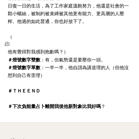
日復一日的生活，為了工作家庭溫飽努力，他還是社會的一
顆小螺絲，被制約被束縛被其他更有能力、更高層的人壓
榨。他過的如此普通，你也好放下了。
（
他有覺得對我感到抱歉嗎？）
＃燈號數字雙數
：有，但氣勢還是要壓你一頭。
＃燈號數字單數
：一半一半，他自詡為講道理的人（但他沒
想到自己有歪理）
＃ＴＨＥＥＮＤ
＃下次負能量占卜離開我後他新對象比我好嗎
？