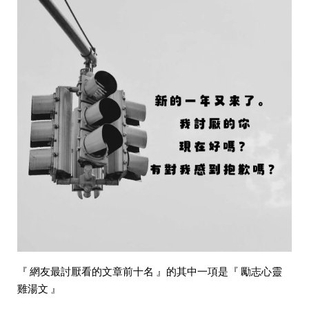
『 網友最討厭看的文章前十名 』的其中一項是『 勵志心靈
雞湯文 』