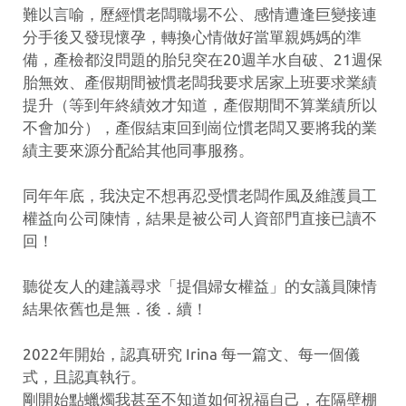
難以言喻，歷經慣老闆職場不公、感情遭逢巨變接連
分手後又發現懷孕，轉換心情做好當單親媽媽的準
備，產檢都沒問題的胎兒突在20週羊水自破、21週保
胎無效、產假期間被慣老闆我要求居家上班要求業績
提升（等到年終績效才知道，產假期間不算業績所以
不會加分），產假結束回到崗位慣老闆又要將我的業
績主要來源分配給其他同事服務。
同年年底，我決定不想再忍受慣老闆作風及維護員工
權益向公司陳情，結果是被公司人資部門直接已讀不
回！
聽從友人的建議尋求「提倡婦女權益」的女議員陳情
結果依舊也是無．後．續！
2022年開始，認真研究 Irina 每一篇文、每一個儀
式，且認真執行。
剛開始點蠟燭我甚至不知道如何祝福自己，在隔壁棚