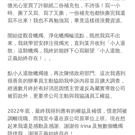
微光心室買了許願紙二份補充包，不誇張！寫一小
時、撕了又寫、寫了又撕，一份補充包都快撕完我還
寫不出來！我也不再勉強寫，畢竟這樣很浪費資源。
開始從觀音蠟燭、淨化蠟燭輪流點，既然我寫不出
來，我就學習安靜注視燭光，直到某月收到「小人退
散」這顆蠟燭，我終於能靜下心寫願望「小人退散、
正義始終存在！」。
點小人退散蠟燭後，再次陳情政府部門、這次我遇到
很善良的辦事員主動協助我申訴內容並且擴大調查，
經過數月終於有好消息因慣主管違反為屬實導致公司
被罰款外，更要求公司主動與我協議員工權益。
2022年底，最終我得到應有的權益及補償，慣老闆被
調離現職、而我至今還在原公司原單位上班。現在想
起來我還是感動及感謝、謝謝你 Irina 及無數個蠟燭
陪伴我，謝謝正義始終存在！