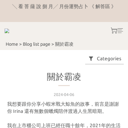
6
5
5
7
5
4
4
6
9
9
╲ 看 菩 薩 說 捌 月╱ 月份運勢占卜 《 解答區 》
👻 飄飄～不要來 》淨 化 蠟 燭 ＋ 淨 化 噴 霧，農曆七
4
9
3
3
5
8
8
月 👻 現 折 200 元〔 限 量 20 組 〕
3
8
2
2
4
7
7
2
7
1
1
3
6
6
八 月 官 網 統一 寄 送 日 8/26
:
:
:
1
6
0
9
0
2
5
5
Home
>
Blog list page
>
關於霸凌
Days
Hours
Minutes
Seconds
0
5
8
1
4
4
4
7
0
3
3
Categories
╲ 看 菩 薩 說 捌 月╱ 月份運勢占卜 《 解答區 》
3
6
2
2
2
5
1
1
關於霸凌
1
4
0
0
0
3
2
2024-04-06
1
我想要跟你分享小蝦米戰大鯨魚的故事，前言是謝謝
0
你 Irina 還有無數個蠟燭陪伴渡過人生黑暗期。
我在上市櫃公司上班已經任職十餘年，2021年的生活