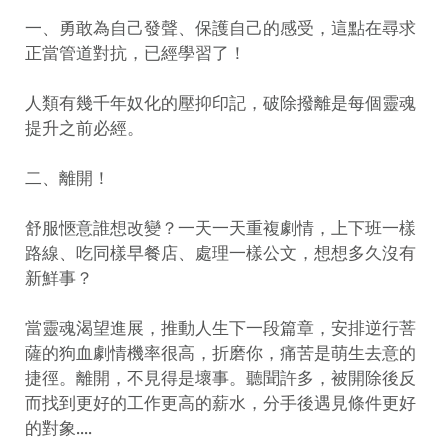
一、勇敢為自己發聲、保護自己的感受，這點在尋求
正當管道對抗，已經學習了！
人類有幾千年奴化的壓抑印記，破除撥離是每個靈魂
提升之前必經。
二、離開！
舒服愜意誰想改變？一天一天重複劇情，上下班一樣
路線、吃同樣早餐店、處理一樣公文，想想多久沒有
新鮮事？
當靈魂渴望進展，推動人生下一段篇章，安排逆行菩
薩的狗血劇情機率很高，折磨你，痛苦是萌生去意的
捷徑。離開，不見得是壞事。聽聞許多，被開除後反
而找到更好的工作更高的薪水，分手後遇見條件更好
的對象....