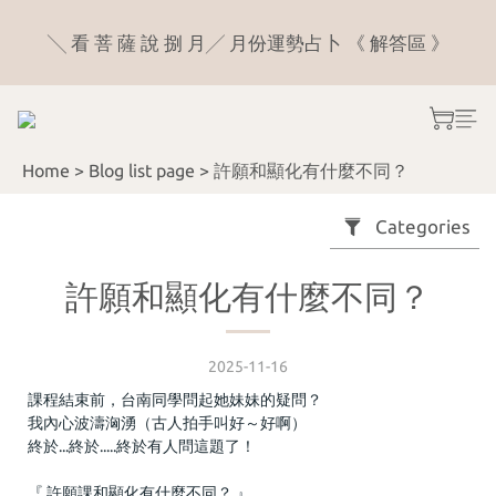
7
8
6
8
9
╲ 看 菩 薩 說 捌 月╱ 月份運勢占卜 《 解答區 》
╲ 看 菩 薩 說 捌 月╱ 月份運勢占卜 《 解答區 》
6
7
5
7
8
9
5
6
4
6
7
9
👻 飄飄～不要來 》淨 化 蠟 燭 ＋ 淨 化 噴 霧，農曆七
8
4
9
5
3
5
6
8
月 👻 現 折 200 元〔 限 量 20 組 〕
7
3
8
4
2
4
5
7
6
Home
>
Blog list page
>
許願和顯化有什麼不同？
2
7
3
1
3
4
6
八 月 官 網 統一 寄 送 日 8/26
5
:
:
:
1
6
2
0
2
3
5
Categories
Days
Hours
Minutes
Seconds
4
0
5
1
1
2
4
3
4
0
0
1
3
╲ 看 菩 薩 說 捌 月╱ 月份運勢占卜 《 解答區 》
2
許願和顯化有什麼不同？
3
0
2
1
2
1
0
1
0
2025-11-16
0
課程結束前，台南同學問起她妹妹的疑問？
我內心波濤洶湧（古人拍手叫好～好啊）
終於...終於.....終於有人問這題了！
『 許願課和顯化有什麼不同？ 』