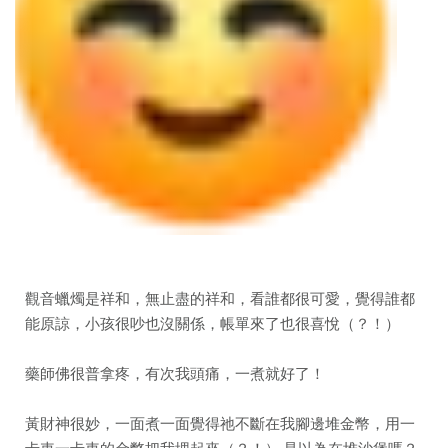
觀音蠟燭是祥和，無止盡的祥和，看誰都很可愛，覺得誰都
能原諒，小孩很吵也沒關係，帳單來了也很喜悅（？！）
藥師佛很普拿疼，有次我頭痛，一煮就好了！
黃財神很妙，一面煮一面覺得祂不斷在我腳邊堆金幣，用一