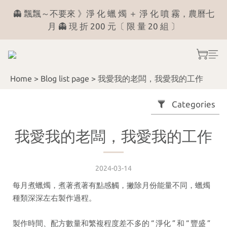
7
2
3
2
3
5
👻 飄飄～不要來 》淨 化 蠟 燭 ＋ 淨 化 噴 霧，農曆七
╲ 看 菩 薩 說 捌 月╱ 月份運勢占卜 《 解答區 》
6
1
2
1
2
4
月 👻 現 折 200 元〔 限 量 20 組 〕
5
0
1
0
1
3
4
0
0
2
╲ 看 菩 薩 說 捌 月╱ 月份運勢占卜 《 解答區 》
3
1
Home
>
Blog list page
>
我愛我的老闆，我愛我的工作
2
0
1
Categories
0
我愛我的老闆，我愛我的工作
2024-03-14
每月煮蠟燭，煮著煮著有點感觸，撇除月份能量不同，蠟燭
種類深深左右製作過程。
製作時間、配方數量和繁複程度差不多的 “ 淨化 ” 和 “ 豐盛 ”