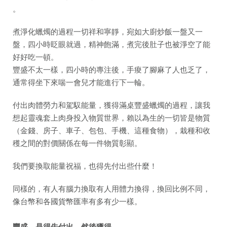
。
煮淨化蠟燭的過程一切祥和寧靜，宛如大廚炒飯一盤又一
盤，四小時眨眼就過，精神飽滿，煮完後肚子也被淨空了能
好好吃一頓。
豐盛不太一樣，四小時的專注後，手痠了腳麻了人也乏了，
通常得坐下來喘一會兒才能進行下一輪。
付出肉體勞力和駕馭能量，獲得滿桌豐盛蠟燭的過程，讓我
想起靈魂套上肉身投入物質世界，賴以為生的一切皆是物質
（金錢、房子、車子、包包、手機、這種食物），栽種和收
穫之間的對價關係在每一件物質彰顯。
我們要換取能量祝福，也得先付出些什麼！
同樣的，有人有腦力換取有人用體力換得，換回比例不同，
像台幣和各國貨幣匯率有多有少一樣。
豐盛，是得先付出，然後獲得。