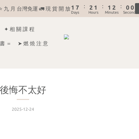
:
:
:
1
7
2
1
1
2
0
0
魔 法 蠟 燭 ⭐ 九 月 台灣免運 🚛 現 貨 開 放
╲ 看 菩 薩 說 捌 月╱ 月份運勢占卜 《 解答區 》
Days
Hours
Minutes
Seconds
0
6
1
0
0
1
5
0
0
 》淨 化 蠟 燭 ＋ 淨 化 噴 霧，農曆七月 👻 現 折 200 元〔 
✦ 相 關 課 程
4
3
╲ 看 菩 薩 說 捌 月╱ 月份運勢占卜 《 解答區 》
書 ＝
➤ 燃 燒 注 意
2
1
0
後悔不太好
2025-12-24