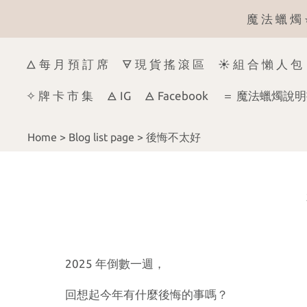
👻 飄飄～不要來
🜂 每 月 預 訂 席
🜃 現 貨 搖 滾 區
☀ 組 合 懶 人 包
✧ 牌 卡 市 集
🜁 IG
🜁 Facebook
＝ 魔法蠟燭說明
Home
>
Blog list page
>
後悔不太好
2025 年倒數一週，
回想起今年有什麼後悔的事嗎？