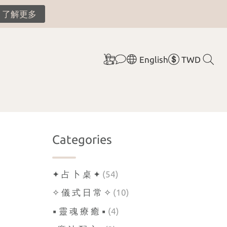
了解更多
限 量 20 組 〕
English
TWD
Categories
✦ 占 卜 桌 ✦
(54)
✧ 儀 式 日 常 ✧
(10)
▪︎ 靈 魂 療 癒 ▪︎
(4)