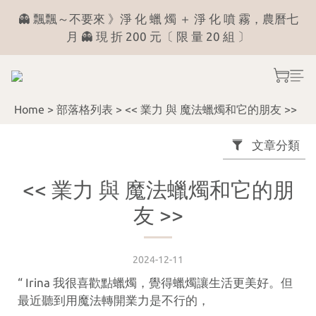
6
4
2
1
0
3
👻 飄飄～不要來 》淨 化 蠟 燭 ＋ 淨 化 噴 霧，農曆七
╲ 看 菩 薩 說 捌 月╱ 月份運勢占卜 《 解答區 》
5
3
1
0
2
月 👻 現 折 200 元〔 限 量 20 組 〕
4
2
0
1
3
1
0
╲ 看 菩 薩 說 捌 月╱ 月份運勢占卜 《 解答區 》
2
0
Home
>
部落格列表
>
<< 業力 與 魔法蠟燭和它的朋友 >>
1
0
文章分類
<< 業力 與 魔法蠟燭和它的朋
友 >>
2024-12-11
“ Irina 我很喜歡點蠟燭，覺得蠟燭讓生活更美好。但
最近聽到用魔法轉開業力是不行的，